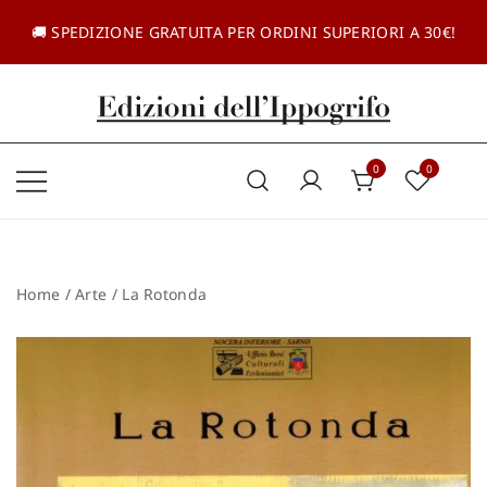
Vai
al
🚚 SPEDIZIONE GRATUITA PER ORDINI SUPERIORI A 30€!
contenuto
Casa editrice dal 1985
Edizioni dell'Ippogrifo
0
0
Home
/
Arte
/ La Rotonda