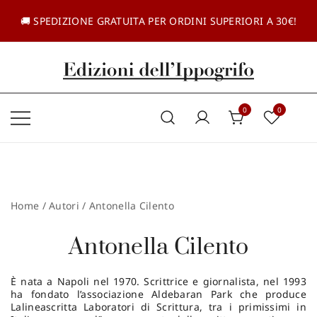
Vai
al
🚚 SPEDIZIONE GRATUITA PER ORDINI SUPERIORI A 30€!
contenuto
Casa editrice dal 1985
Edizioni dell'Ippogrifo
0
0
Home
/ Autori / Antonella Cilento
Antonella Cilento
È nata a Napoli nel 1970. Scrittrice e giornalista, nel 1993
ha fondato l’associazione Aldebaran Park che produce
Lalineascritta Laboratori di Scrittura, tra i primissimi in