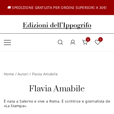
Vai
al
🚚 SPEDIZIONE GRATUITA PER ORDINI SUPERIORI A 30€!
contenuto
Casa editrice dal 1985
Edizioni dell'Ippogrifo
0
0
Home
/ Autori / Flavia Amabile
Flavia Amabile
È nata a Salerno e vive a Roma. È scrittrice e giornalista de
«La Stampa».