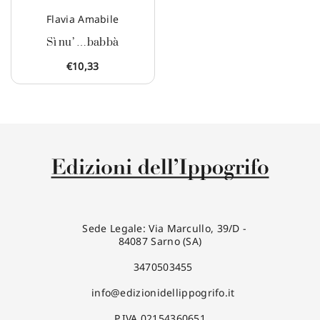
Flavia Amabile
Sì nu’ …babbà
€
10,33
Sede Legale: Via Marcullo, 39/D -
84087 Sarno (SA)
3470503455
info@edizionidellippogrifo.it
P.IVA 02154360651