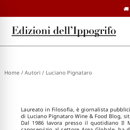
Vai
🚚
al
contenuto
Casa editrice dal 1985
Edizioni dell'Ippogrifo
Home
/ Autori / Luciano Pignataro
Laureato in Filosofia, è giornalista pubbli
di Luciano Pignataro Wine & Food Blog, sito
Dal 1986 lavora presso il quotidiano Il 
caposervizio al settore Area Globale, ha d