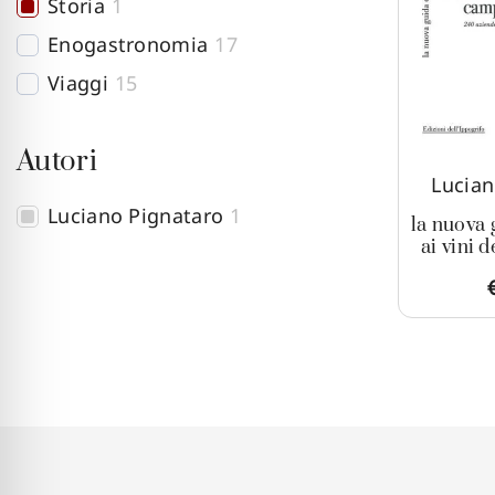
Storia
1
Enogastronomia
17
Viaggi
15
Autori
Lucian
Luciano Pignataro
1
la nuova
ai vini 