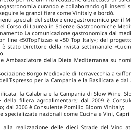
enogastronomia curando e collaborando gli inserti 
 seguire le grandi fiere come Vinitaly e bordò.
enti speciali del settore enogastronomico per il Mat
el Corso di Laurea in Scienze Gastronomiche Medit
segnamento La comunicazione gastronomica dai media
on line «50TopPizza» e «50 Top Italy»; del proget
I; è stato Direttore della rivista settimanale «Cu
o.
e Ambasciatore della Dieta Mediterranea su nomi
sociazione Borgo Mediovale di Terravecchia a Giffoni
 dell’Espresso per la Campania e la Basilicata e da
ilicata, la Calabria e la Campania di Slow Wine, S
 e della filiera agroalimentare; dal 2009 è Cons
; dal 2006 è Consulente Pomilio Bloom Vinitaly;
ste specializzate nazionali come Cucina e Vini, Capri 
la realizzazione delle dieci Strade del Vino att