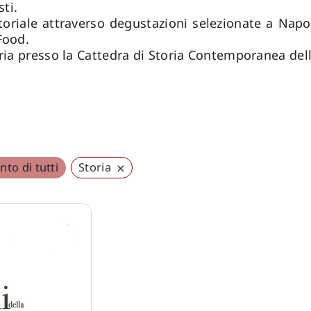
sti.
toriale attraverso degustazioni selezionate a Napol
Food.
ria presso la Cattedra di Storia Contemporanea dell
×
to di tutti
Storia