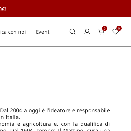
0€!
0
0
ica con noi
Eventi
 Dal 2004 a oggi è l’ideatore e responsabile
n Italia.
omia e agricoltura e, con la qualifica di
erno. Dal 1994, sempre Il Mattino, cura una