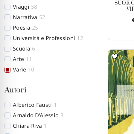
SUOR 
Viaggi
58
VI
Narrativa
52
Poesia
25
Università e Professioni
12
Scuola
6
Arte
11
Varie
10
Politica
3
Autori
Alberico Fausti
1
Arnaldo D’Alessio
3
Chiara Riva
1