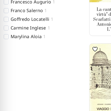
Francesco Augurio
1
La can
Franco Salerno
1
virtù” 
Goffredo Locatelli
1
Scarlatti
Antoni
Carmine Inglese
1
L
Marylina Aloia
1