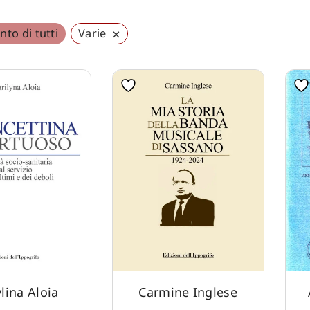
×
to di tutti
Varie
lina Aloia
Carmine Inglese