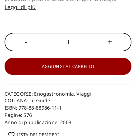
Leggi di più
Guida
-
+
agli
agriturismi
della
Campania
quantità
AGGIUNGI AL CARRELLO
CATEGORIE:
Enogastronomia
,
Viaggi
COLLANA:
Le Guide
ISBN: 978-88-88986-11-1
Pagine: 576
Anno di pubblicazione: 2003
LISTA DEI DESIDERI