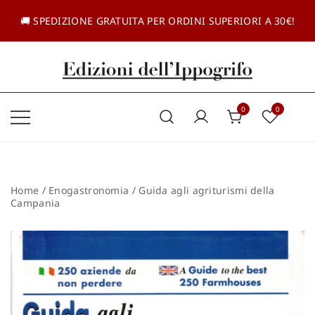
Vai
al
🚚 SPEDIZIONE GRATUITA PER ORDINI SUPERIORI A 30€!
contenuto
Casa editrice dal 1985
Edizioni dell'Ippogrifo
0
0
Home
/
Enogastronomia
/ Guida agli agriturismi della
Campania