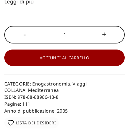
Leggi di più
La
-
+
cucina
delle
emozioni
quantità
AGGIUNGI AL CARRELLO
CATEGORIE:
Enogastronomia
,
Viaggi
COLLANA:
Mediterranea
ISBN: 978-88-88986-13-8
Pagine: 111
Anno di pubblicazione: 2005
LISTA DEI DESIDERI