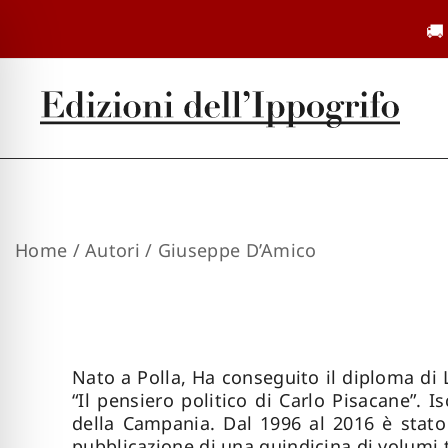
Vai
🚚
al
contenuto
Casa editrice dal 1985
Edizioni dell'Ippogrifo
Home
/ Autori / Giuseppe D’Amico
Nato a Polla, Ha conseguito il diploma di 
“Il pensiero politico di Carlo Pisacane”. 
della Campania. Dal 1996 al 2016 è stato
pubblicazione di una quindicina di volumi t