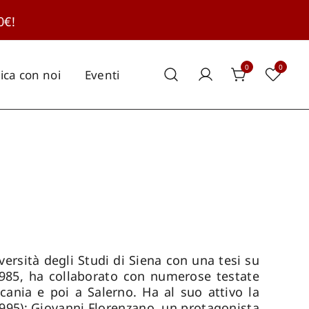
0€!
0
0
ica con noi
Eventi
ersità degli Studi di Siena con una tesi su
l 1985, ha collaborato con numerose testate
ania e poi a Salerno. Ha al suo attivo la
(1995); Giovanni Florenzano, un protagonista