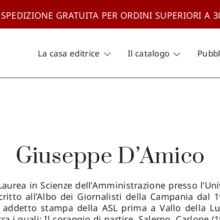
 SPEDIZIONE GRATUITA PER ORDINI SUPERIORI A 3
La casa editrice
Il catalogo
Pubbl
Giuseppe D’Amico
Laurea in Scienze dell’Amministrazione presso l’Univ
Iscritto all’Albo dei Giornalisti della Campania da
 addetto stampa della ASL prima a Vallo della Luc
ra i quali: Il coraggio di partire, Salerno, Carlone 