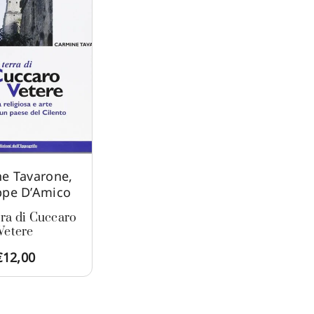
e Tavarone
,
ppe D’Amico
rra di Cuccaro
Vetere
€
12,00