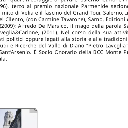
996), terzo al premio nazionale Parmenide sezione
l mito di Velia e il fascino del Grand Tour, Salerno,
el Cilento, (con Carmine Tavarone), Sarno, Edizioni 
(2009); Alfredo De Marsico, il mago della parola Sa
aveglia&Carlone, (2011). Nel corso della sua att
 politici oppure legati alla storia e alle tradizion
udi e Ricerche del Vallo di Diano “Pietro Laveglia
di Sant’Arsenio. È Socio Onorario della BCC Monte P
la.