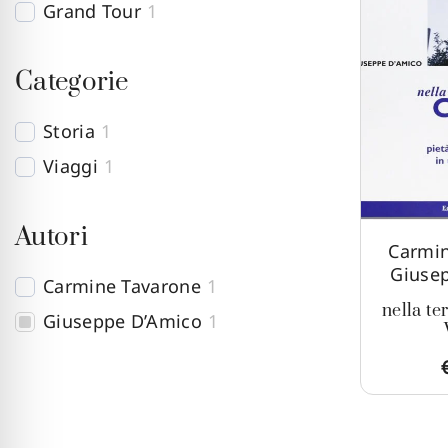
Grand Tour
1
Categorie
Storia
1
Viaggi
1
Autori
Carmin
Giuse
Carmine Tavarone
1
nella te
Giuseppe D’Amico
1